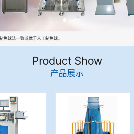
制焦球法一致或优于人工制焦球。
Product Show
产品展示