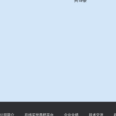
共19条
公司简介
在线买世界杯平台
企业业绩
技术交流