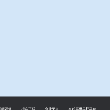
视频观赏
标准下载
企业荣誉
在线买世界杯平台