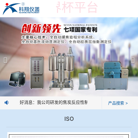
在线买世界杯平台
在线买世界杯平台
产品展示
＞
公司简介
焦炭高温性能检测系统
在线买世界杯平台
焦化行业检测及优化配煤设备
企业业绩
球团矿/烧结矿/块矿高温冶金性能检测系统
技术交流
好消息：我公司研发的焦炭反应性制样系统，全部制样过程机
产品搜索 >
烧结/球团优化配矿研究设备
视频观赏
ISO
高炉配吹煤检测设备
标准下载