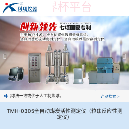
在线买世界杯平台
在线买世界杯平台
产品展示
＞
公司简介
焦炭高温性能检测系统
在线买世界杯平台
焦化行业检测及优化配煤设备
企业业绩
球团矿/烧结矿/块矿高温冶金性能检测系统
技术交流
工制焦球法一致或优于人工制焦球。
产品搜索 >
烧结/球团优化配矿研究设备
视频观赏
TMH-0305全自动煤炭活性测定仪（粒焦反应性测
定仪）
高炉配吹煤检测设备
标准下载