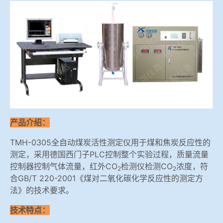
冶金渣、保护渣等高温物性检测设备
企业荣誉
冶金石灰活性度测定仪
在线买世界杯平台
矿石、焦炭物理检测及制样设备
工业分析、测硫仪等
产品介绍：
TMH-0305全自动煤炭活性测定仪用于煤和焦炭反应性的
测定，采用德国西门子PLC控制整个实验过程，质量流量
控制器控制气体流量，红外CO
检测仪检测CO
浓度，符
2
2
合GB/T 220-2001《煤对二氧化碳化学反应性的测定方
法》的技术要求。
技术特点：