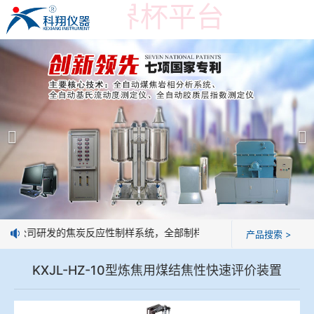
在线买世界杯平台
在线买世界杯平台
产品展示
＞
公司简介
焦炭高温性能检测系统
在线买世界杯平台
焦化行业检测及优化配煤设备
企业业绩
球团矿/烧结矿/块矿高温冶金性能检测系统
技术交流
：我公司研发的焦炭反应性制样系统，全部制样过程机械化操作，没有人
产品搜索 >
烧结/球团优化配矿研究设备
视频观赏
KXJL-HZ-10型炼焦用煤结焦性快速评价装置
高炉配吹煤检测设备
标准下载