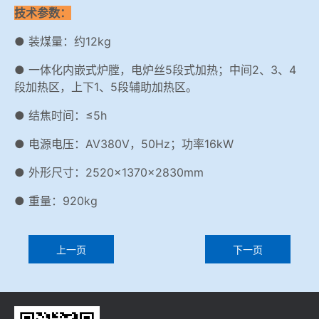
技术参数：
● 装煤量：约12kg
● 一体化内嵌式炉膛，电炉丝5段式加热；中间2、3、4
段加热区，上下1、5段辅助加热区。
● 结焦时间：≤5h
● 电源电压：AV380V，50Hz；功率16kW
● 外形尺寸：2520×1370×2830mm
● 重量：920kg
上一页
下一页