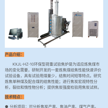
冶金渣、保护渣等高温物性检测设备
企业荣誉
冶金石灰活性度测定仪
在线买世界杯平台
矿石、焦炭物理检测及制样设备
工业分析、测硫仪等
产品介绍：
KXJL-HZ-10环保型荷重试验焦炉是为适应炼焦煤市
场的变化需要，研制开发的一套炼焦煤结焦性能快速评价
试验设备，具有试验用煤量少，结焦时间短等特点。研究
炼焦单种煤及配合煤的结焦性能；进行焦炭宏观特性分
析，裂纹和惰性物分析；提供焦炭强度检验用焦炭试样。
技术特点：
● 分析项目：可分析焦炭产率、焦油产率、煤气产率。