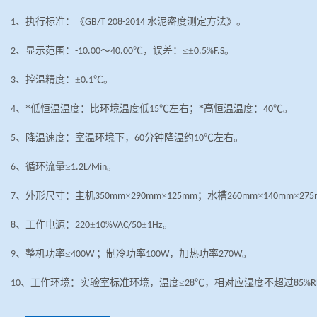
、执行标准：《
水泥密度测定方法》。
1
GB/T 208-2014
、显示范围：
～
℃，误差：≤±
。
2
-10.00
40.00
0.5%F.S
、控温精度：±
℃。
3
0.1
、*低恒温温度：比环境温度低
℃左右；*高恒温温度：
℃。
4
15
40
、降温速度：室温环境下，
分钟降温约
℃左右。
5
60
10
、循环流量≥
。
6
1.2L/Min
、外形尺寸：主机
×
×
；水槽
×
×
7
350mm
290mm
125mm
260mm
140mm
27
、工作电源：
±
±
。
8
220
10%VAC/50
1Hz
、整机功率≤
；制冷功率
，加热功率
。
9
400W
100W
270W
、工作环境：实验室标准环境，温度≤
℃，相对应湿度不超过
10
28
85%R