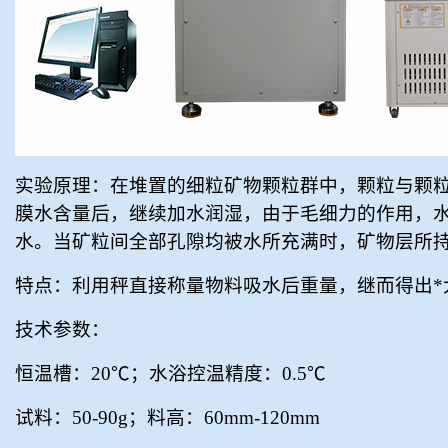
实验原理：在堆置的细粒矿物颗粒群中，颗粒与颗
膜水含量后，继续加水润湿，由于毛细力的作用，
水。当矿粒间全部孔隙均被水所充满时，矿物层所持
特点：利用秤直接称量物料吸水后重量，继而得出*
技术参数：
恒温槽：
20
℃；水浴控温精度：
0.5
℃
试
料：
50-90g
；料高：
60mm-120mm