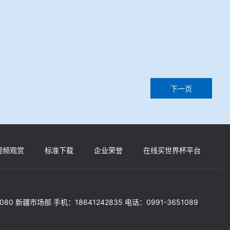
下一页
视频观赏
标准下载
企业荣誉
在线买世界杯平台
5080 新疆市场部 手机：18641242835 电话：0991-3651089