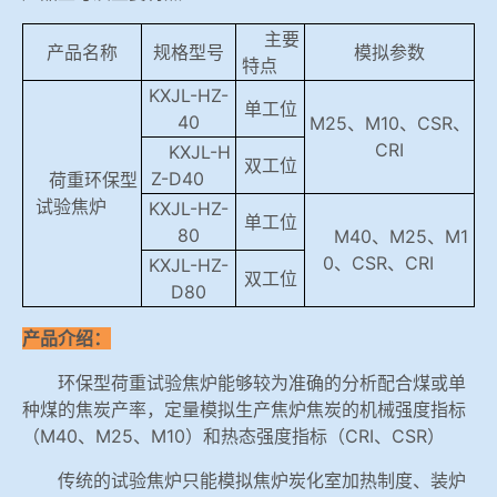
冶金渣、保护渣等高温物性检测设备
主要
企业荣誉
产品名称
规格型号
模拟参数
特点
冶金石灰活性度测定仪
KXJL-HZ-
在线买世界杯平台
单工位
40
M25、M10、CSR、
CRI
矿石、焦炭物理检测及制样设备
KXJL-H
双工位
Z-D40
荷重环保型
试验焦炉
KXJL-HZ-
工业分析、测硫仪等
单工位
80
M40、M25、M1
0、CSR、CRI
KXJL-HZ-
双工位
D80
产品介绍：
环保型荷重试验焦炉能够较为准确的分析配合煤或单
种煤的焦炭产率，定量模拟生产焦炉焦炭的机械强度指标
（M40、M25、M10）和热态强度指标（CRI、CSR）
传统的试验焦炉只能模拟焦炉炭化室加热制度、装炉