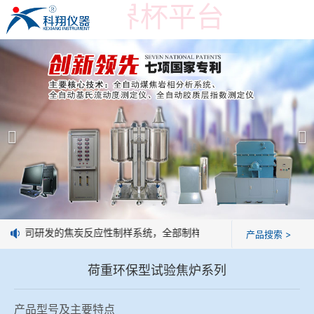
在线买世界杯平台
在线买世界杯平台
产品展示
＞
公司简介
焦炭高温性能检测系统
在线买世界杯平台
焦化行业检测及优化配煤设备
企业业绩
球团矿/烧结矿/块矿高温冶金性能检测系统
技术交流
我公司研发的焦炭反应性制样系统，全部制样过程机械化操作，没有人为
产品搜索 >
烧结/球团优化配矿研究设备
视频观赏
荷重环保型试验焦炉系列
高炉配吹煤检测设备
标准下载
产品型号及主要特点