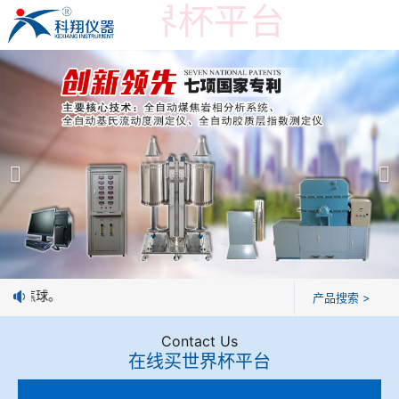
在线买世界杯平台
在线买世界杯平台
产品展示
＞
公司简介
焦炭高温性能检测系统
在线买世界杯平台
焦化行业检测及优化配煤设备
企业业绩
球团矿/烧结矿/块矿高温冶金性能检测系统
技术交流
工制焦球。
产品搜索 >
烧结/球团优化配矿研究设备
视频观赏
Contact Us
在线买世界杯平台
高炉配吹煤检测设备
标准下载