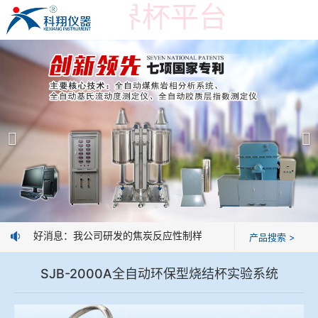
在线买世界杯平台
在线买世界杯平台
产品展示
＞
公司简介
焦炭高温性能检测系统
在线买世界杯平台
焦化行业检测及优化配煤设备
企业业绩
球团矿/烧结矿/块矿高温冶金性能检测系统
技术交流
好消息：我公司研发的焦炭反应性制样系统，全部制样过程机械化
产品搜索 >
烧结/球团优化配矿研究设备
视频观赏
SJB-2000A全自动环保型烧结杯实验系统
高炉配吹煤检测设备
标准下载