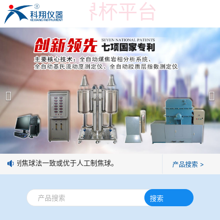
在线买世界杯平台
在线买世界杯平台
产品展示
＞
公司简介
焦炭高温性能检测系统
在线买世界杯平台
焦化行业检测及优化配煤设备
企业业绩
球团矿/烧结矿/块矿高温冶金性能检测系统
技术交流
人工制焦球法一致或优于人工制焦球。
产品搜索 >
烧结/球团优化配矿研究设备
视频观赏
搜索
高炉配吹煤检测设备
标准下载