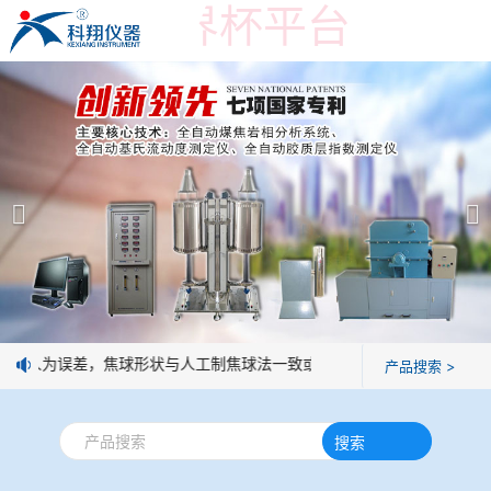
在线买世界杯平台
在线买世界杯平台
产品展示
＞
公司简介
焦炭高温性能检测系统
在线买世界杯平台
焦化行业检测及优化配煤设备
企业业绩
球团矿/烧结矿/块矿高温冶金性能检测系统
技术交流
没有人为误差，焦球形状与人工制焦球法一致或优于人工制焦球。
产品搜索 >
烧结/球团优化配矿研究设备
视频观赏
搜索
高炉配吹煤检测设备
标准下载