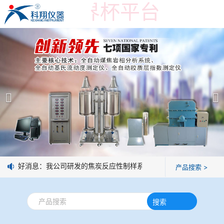
在线买世界杯平台
在线买世界杯平台
产品展示
＞
公司简介
焦炭高温性能检测系统
在线买世界杯平台
焦化行业检测及优化配煤设备
企业业绩
球团矿/烧结矿/块矿高温冶金性能检测系统
技术交流
好消息：我公司研发的焦炭反应性制样系统，全部制样过程机械化
产品搜索 >
烧结/球团优化配矿研究设备
视频观赏
搜索
高炉配吹煤检测设备
标准下载